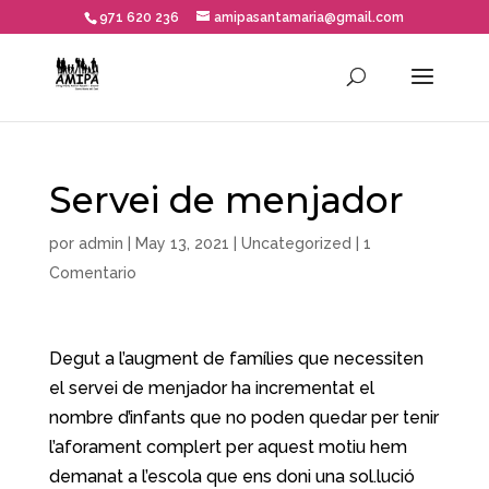
971 620 236
amipasantamaria@gmail.com
Servei de menjador
por
admin
|
May 13, 2021
|
Uncategorized
|
1
Comentario
Degut a l’augment de famílies que necessiten
el servei de menjador ha incrementat el
nombre d’infants que no poden quedar per tenir
l’aforament complert per aquest motiu hem
demanat a l’escola que ens doni una sol.lució