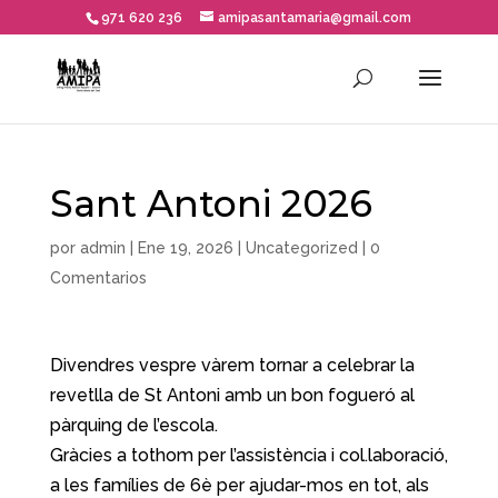
971 620 236
amipasantamaria@gmail.com
Sant Antoni 2026
por
admin
|
Ene 19, 2026
|
Uncategorized
|
0
Comentarios
Divendres vespre vàrem tornar a celebrar la
revetlla de St Antoni amb un bon fogueró al
pàrquing de l’escola.
Gràcies a tothom per l’assistència i col.laboració,
a les famílies de 6è per ajudar-mos en tot, als