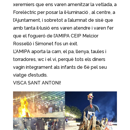
xeremiers que ens varen amenitzar la vetlada, a
Forelèctric per posar la il•luminació , al centre, a
l’Ajuntament, i sobretot a l’alumnat de sisè que
amb tanta il•lusió ens varen atendre i varen fer
que el fogueró de l’AMIPA CEIP Melcior
Rosselló i Simonet fos un èxit.
L’AMIPA aporta la carn, el pa, llenya, taules i
torradores, wc i el vi, perquè tots els diners
vagin íntegrament als infants de 6è pel seu
viatge d’estudis.
VISCA SANT ANTONI!