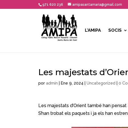
971 620 236
amipasantamaria@gmail.com
L’AMIPA
SOCIS
Les majestats d’Orie
por
admin
|
Ene 9, 2024
|
Uncategorized
|
0 Co
Les majestats d’Orient també han pensat 
S’han trobat els paquets i ja els han estren