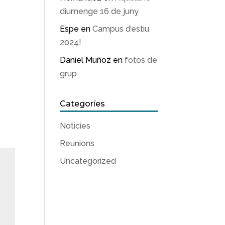
diumenge 16 de juny
Espe
en
Campus d’estiu
2024!
Daniel Muñoz
en
fotos de
grup
Categoríes
Noticies
Reunions
Uncategorized