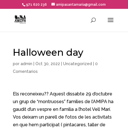
971 620 236
amipasantamaria@gmail.com
Halloween day
por
admin
|
Oct 30, 2022
|
Uncategorized
|
0
Comentarios
Els reconeixeu?? Aquest dissabte 29 d’octubre
un grup de “montruoses” famílies de l’AMIPA ha
gaudit d’un vespre en família a l’hotel Vell Marí.
Vos deixam un parell de fotos de les activitats
en que hem participat ( pintacares, taller de