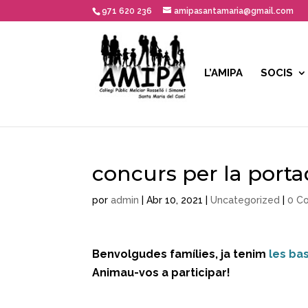
971 620 236
amipasantamaria@gmail.com
L’AMIPA
SOCIS
concurs per la porta
por
admin
|
Abr 10, 2021
|
Uncategorized
|
0 C
Benvolgudes famílies, ja tenim
les ba
Animau-vos a participar!