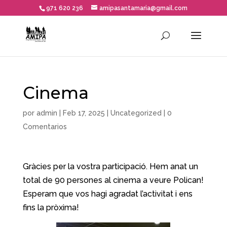
971 620 236
amipasantamaria@gmail.com
Cinema
por
admin
|
Feb 17, 2025
|
Uncategorized
|
0
Comentarios
Gràcies per la vostra participació. Hem anat un
total de 90 persones al cinema a veure Polican!
Esperam que vos hagi agradat l’activitat i ens
fins la pròxima!