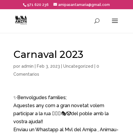
971 620 236
amipasantamaria@gmail.com
Carnaval 2023
por
admin
|
Feb 3, 2023
|
Uncategorized
|
0
Comentarios
✨Benvolgudes families;
Aquestes any com a gran novetat volem
participar a la rua 🤹🏻‍♀️🎭🤡del poble amb la
vostra ajuda‼️
Enviau un Whastapp al Mvl del Amipa , Animau-