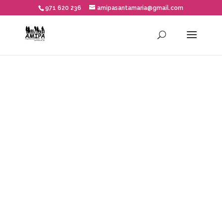
971 620 236
amipasantamaria@gmail.com